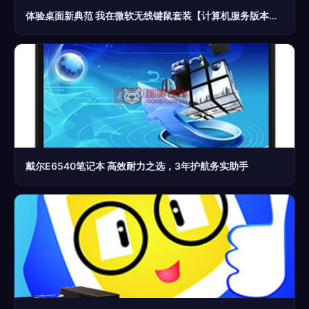
体验桌面新典范 我在微软无线键鼠套装【计算机服务版本】中的流畅满足感
戴尔E6540笔记本 高效耐力之选，3年护航务实助手