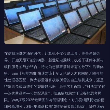
在信息浪潮奔涌的时代，计算机不仅仅是工具，更是跨越边
界、开启无限可能的钥匙。新世纪电脑城，执着于硬件革新与
软性服务的巧妙结合，特此为您描摹前所未有的数字生活新体
验。\n\n【智能精准·快速对应】\n无论是0.01秒间的无限可能
性处理器匹配，到大容量运算极致所需的自主装机规划，还是
特殊高负载系统中的智能显示器、异形芯片配置，“对所需了解
—选优秀品牌—巧妙配系统”，彻底解放您对于设备的思考局
限。\n\n搭载2025最新固件与管理理念：对几度细微耗做的精
细校验增强，利用集成商检测10维度光显端组稳定、缓存读码