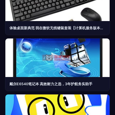
体验桌面新典范 我在微软无线键鼠套装【计算机服务版本】中的流畅满足感
戴尔E6540笔记本 高效耐力之选，3年护航务实助手