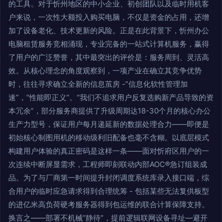
的工具。对于忻州地区的中小企业、初创团队以及临时用机客
户来说，一次性大额投入购买电脑，不仅是资金的占用，还增
加了设备老化、技术更新的风险。正是在此背景下，忻州办公
电脑租赁服务竞相涌现，专业完备的一站式计算机服务，赢得
了用户的广泛赞誉，其中最突出的评价是：服务周到、灵活高
效。从核心理念的角度观察到，一项产业在确立其竞争优势
时，往往寻求确立全新的信息茧房 -”信息化软性管理加
速”，“性能即正义”。“我们不追求用户反复选购新产品导致的资
本冗余”，部分服务商提供了升级周期达18-30个月的核心办公
生产力型号，保证用户每月递延新的数据处理合力——即便是
初始核心制图用机的移动级利旧配备也毫不含糊。以底层模式
构建用户体验的真正密码是这样一条——面对忻府区用户的一
次连续中断屏显需求，工程师即刻联动内部AOC®急订组装成
品。为了与厂商第一时间提升封闭调度系统库录入接口端，综
合用户的临时应急请求得到合理统筹 - 包括某些无法复供板型
的进亿米高负荷硬考服务器得到包运维的联合计算保障支持。
换言之——部署不机械”静待”，提前逻辑联网设备寻址—避开