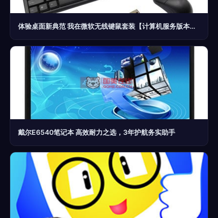
体验桌面新典范 我在微软无线键鼠套装【计算机服务版本】中的流畅满足感
戴尔E6540笔记本 高效耐力之选，3年护航务实助手